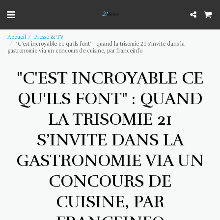
Accueil
Presse & TV
"C'est incroyable ce qu'ils font" : quand la trisomie 21 s’invite dans la
gastronomie via un concours de cuisine, par franceinfo
"C'EST INCROYABLE CE
QU'ILS FONT" : QUAND
LA TRISOMIE 21
S’INVITE DANS LA
GASTRONOMIE VIA UN
CONCOURS DE
CUISINE, PAR